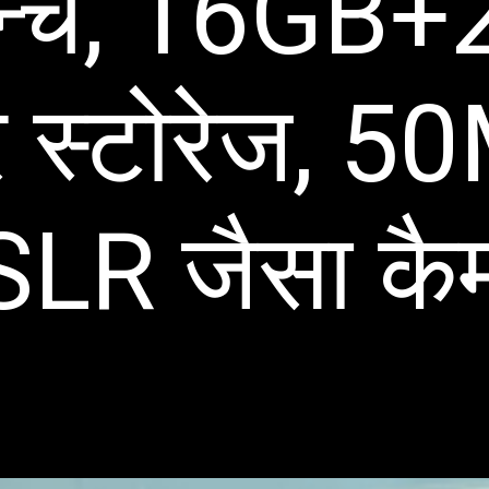
ॉन्च, 16GB
र स्टोरेज, 5
LR जैसा कै