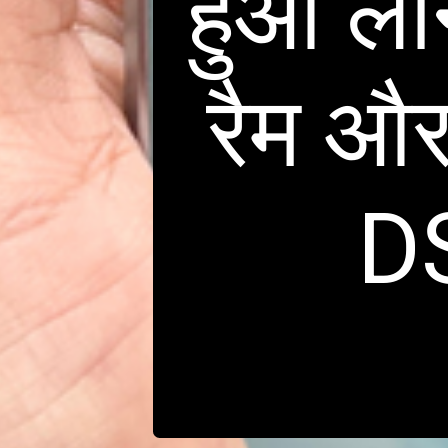
हुआ ल
रैम औ
DS