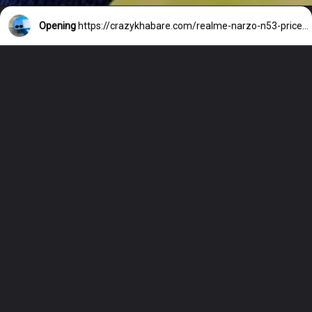
Opening
https://crazykhabare.com/realme-narzo-n53-price-in-india/