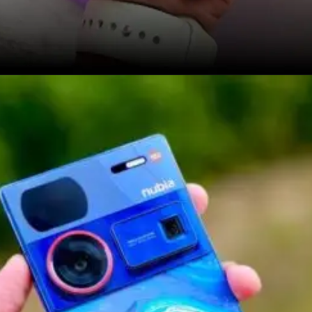
Opening
https://crazykhabare.com/best-5g-phones-under-15000-march-2024/