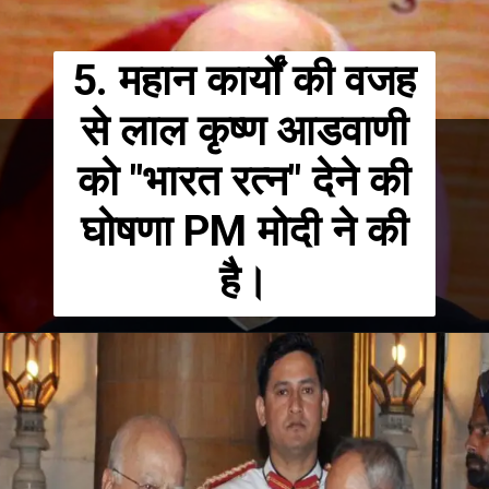
5. महान कार्यों की वजह
से लाल कृष्ण आडवाणी
को "भारत रत्न" देने की
घोषणा PM मोदी ने की
है।