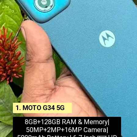
1. MOTO G34 5G
8GB+128GB RAM & Memory|
50MP+2MP+16MP Camera|